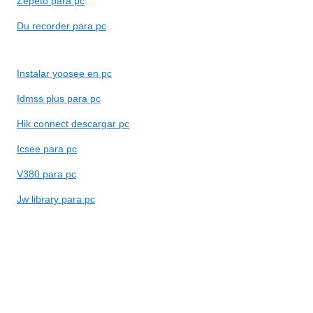
Zepeto para pc
Du recorder para pc
Instalar yoosee en pc
Idmss plus para pc
Hik connect descargar pc
Icsee para pc
V380 para pc
Jw library para pc