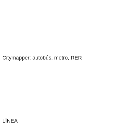
Citymapper: autobús, metro, RER
LÍNEA