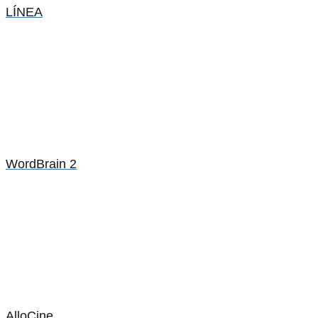
LÍNEA
WordBrain 2
AlloCine