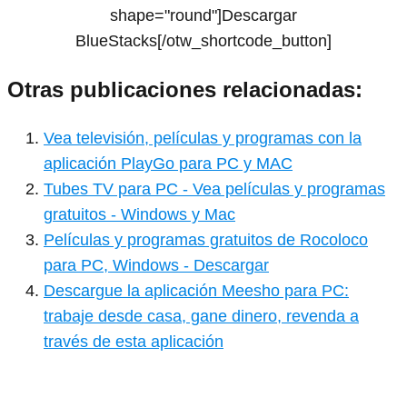
shape="round"]Descargar
BlueStacks[/otw_shortcode_button]
Otras publicaciones relacionadas:
Vea televisión, películas y programas con la
aplicación PlayGo para PC y MAC
Tubes TV para PC - Vea películas y programas
gratuitos - Windows y Mac
Películas y programas gratuitos de Rocoloco
para PC, Windows - Descargar
Descargue la aplicación Meesho para PC:
trabaje desde casa, gane dinero, revenda a
través de esta aplicación