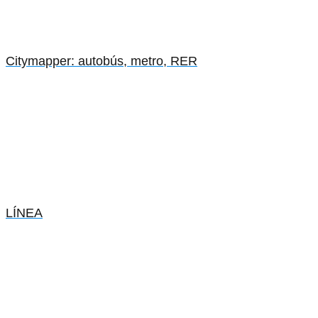
Citymapper: autobús, metro, RER
LÍNEA