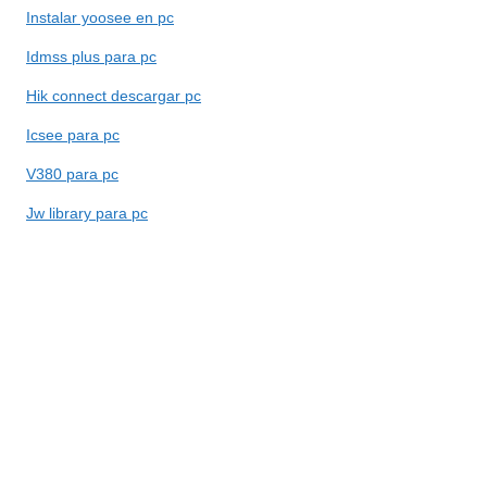
Instalar yoosee en pc
Idmss plus para pc
Hik connect descargar pc
Icsee para pc
V380 para pc
Jw library para pc